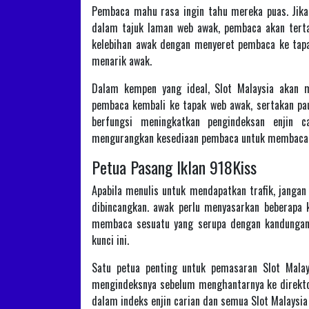
Pembaca mahu rasa ingin tahu mereka puas. Jika
dalam tajuk laman web awak, pembaca akan terta
kelebihan awak dengan menyeret pembaca ke tapa
menarik awak.
Dalam kempen yang ideal, Slot Malaysia akan
pembaca kembali ke tapak web awak, sertakan pau
berfungsi meningkatkan pengindeksan enjin 
mengurangkan kesediaan pembaca untuk membaca S
Petua Pasang Iklan 918Kiss
Apabila menulis untuk mendapatkan trafik, jangan
dibincangkan. awak perlu menyasarkan beberapa 
membaca sesuatu yang serupa dengan kandungan 
kunci ini.
Satu petua penting untuk pemasaran Slot Mala
mengindeksnya sebelum menghantarnya ke direktor
dalam indeks enjin carian dan semua Slot Malaysia