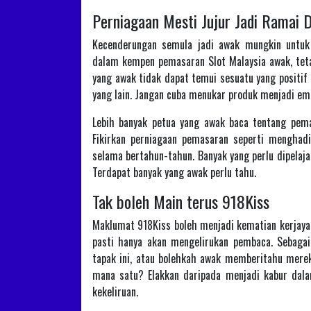
Perniagaan Mesti Jujur Jadi Ramai D
Kecenderungan semula jadi awak mungkin untuk
dalam kempen pemasaran Slot Malaysia awak, teta
yang awak tidak dapat temui sesuatu yang positi
yang lain. Jangan cuba menukar produk menjadi ema
Lebih banyak petua yang awak baca tentang pemas
Fikirkan perniagaan pemasaran seperti menghadi
selama bertahun-tahun. Banyak yang perlu dipelaja
Terdapat banyak yang awak perlu tahu.
Tak boleh Main terus 918Kiss
Maklumat 918Kiss boleh menjadi kematian kerjaya 
pasti hanya akan mengelirukan pembaca. Sebaga
tapak ini, atau bolehkah awak memberitahu mere
mana satu? Elakkan daripada menjadi kabur dal
kekeliruan.