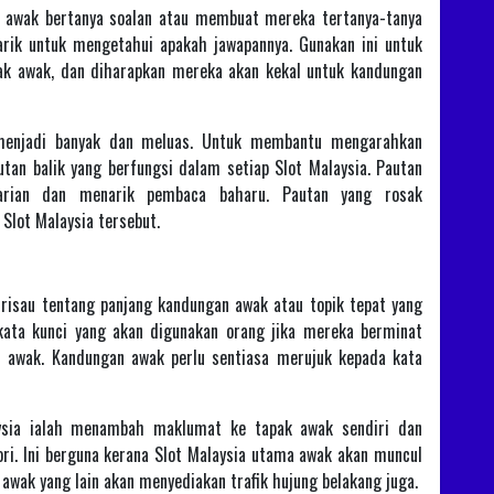
 awak bertanya soalan atau membuat mereka tertanya-tanya
rik untuk mengetahui apakah jawapannya. Gunakan ini untuk
k awak, dan diharapkan mereka akan kekal untuk kandungan
 menjadi banyak dan meluas. Untuk membantu mengarahkan
tan balik yang berfungsi dalam setiap Slot Malaysia. Pautan
carian dan menarik pembaca baharu. Pautan yang rosak
lot Malaysia tersebut.
 risau tentang panjang kandungan awak atau topik tepat yang
kata kunci yang akan digunakan orang jika mereka berminat
awak. Kandungan awak perlu sentiasa merujuk kepada kata
ysia ialah menambah maklumat ke tapak awak sendiri dan
i. Ini berguna kerana Slot Malaysia utama awak akan muncul
 awak yang lain akan menyediakan trafik hujung belakang juga.