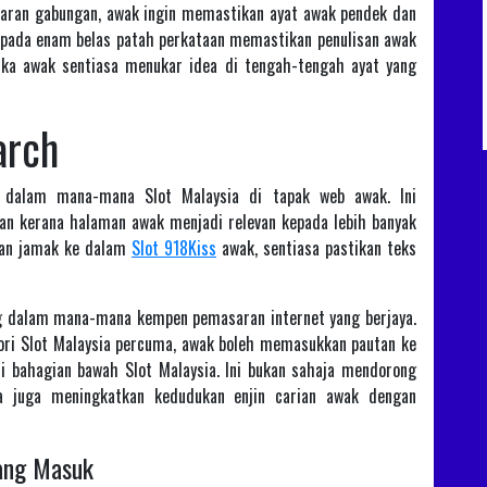
asaran gabungan, awak ingin memastikan ayat awak pendek dan
ripada enam belas patah perkataan memastikan penulisan awak
ika awak sentiasa menukar idea di tengah-tengah ayat yang
arch
 dalam mana-mana Slot Malaysia di tapak web awak. Ini
an kerana halaman awak menjadi relevan kepada lebih banyak
dan jamak ke dalam
Slot 918Kiss
awak, sentiasa pastikan teks
g dalam mana-mana kempen pemasaran internet yang berjaya.
tori Slot Malaysia percuma, awak boleh memasukkan pautan ke
 bahagian bawah Slot Malaysia. Ini bukan sahaja mendorong
a juga meningkatkan kedudukan enjin carian awak dengan
rang Masuk