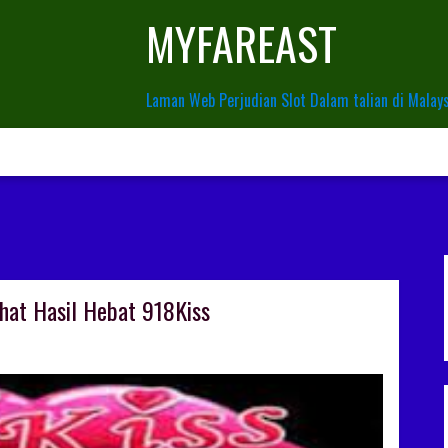
MYFAREAST
Laman Web Perjudian Slot Dalam talian di Malays
hat Hasil Hebat 918Kiss