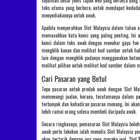
sejumlah besar jenis tapak web yang berbeza yan
teks utama yang berbeza, untuk mendapat keduduk
menyediakannya untuk awak.
Apabila menyerahkan Slot Malaysia dalam talian
memasukkan kata kunci yang paling penting. Ini 
kunci dalam teks awak dengan menukar gaya fon 
mengklik kanan dan melihat kod sumber untuk ha
lain dengan mengklik padanya menggunakan butang
melihat pilihan untuk melihat kod sumber dalam m
Cari Pasaran yang Betul
Tepu pasaran untuk produk awak dengan Slot Mal
memenangi jualan, kerana, terutamanya dalam pa
terbanyak dan kehadiran pasaran menang. Ini aka
lebih ramai orang selesa membeli daripada awak.
Secara ringkasnya, pemasaran Slot Malaysia bol
awak perlu lakukan ialah menulis Slot Malaysia y
akan tertarik dengan apa yang mereka jual. Slot